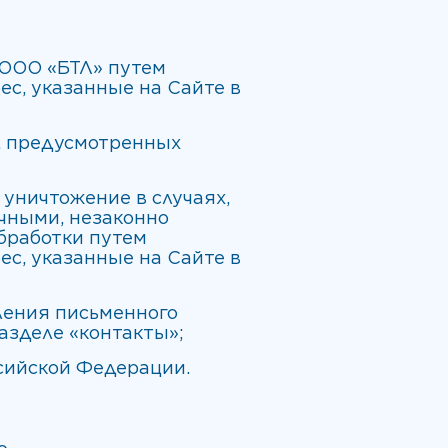
 ООО «БТЛ» путем
с, указанные на Сайте в
в, предусмотренных
 уничтожение в случаях,
чными, незаконно
бработки путем
с, указанные на Сайте в
ления письменного
азделе «контакты»;
сийской Федерации.