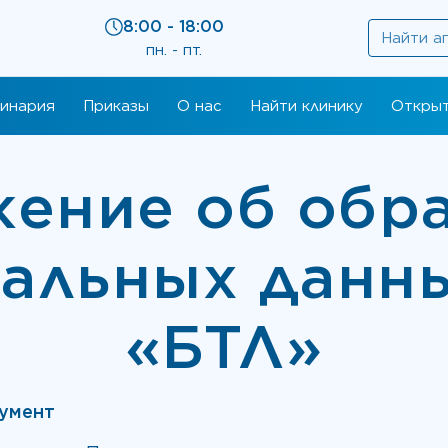
8:00 - 18:00
пн. - пт.
инария
Приказы
О нас
Найти клинику
Открыт
ение об обр
нальных данн
«БТЛ»
кумент