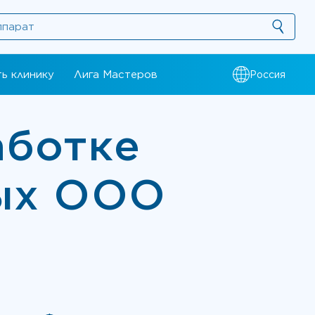
ь клинику
Лига Мастеров
Россия
аботке
ых ООО