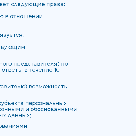
меет следующие права:
ю в отношении
язуется:
ствующим
ного представителя) по
ответы в течение 10
тавителю) возможность
субъекта персональных
законными и обоснованными
ых данных;
бованиями