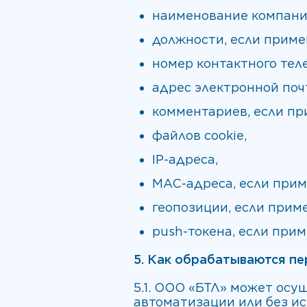
наименование компании
должности, если приме
номер контактного тел
адрес электронной поч
комментариев, если пр
файлов cookie,
IP-адреса,
MAC-адреса, если при
геопозиции, если прим
push-токена, если при
5. Как обрабатываются п
5.1. ООО «БТЛ» может осу
автоматизации или без ис