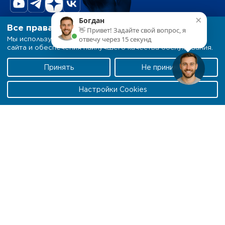
×
Богдан
Все права защищены.
👋 Привет! Задайте свой вопрос, я
Продукты
Мы используем файлы cookie для оптимизации работы
отвечу через 15 секунд
сайта и обеспечения наилучшего качества обслуживания.
Меню
Принять
Не принимать
О BTL
Настройки Cookies
Условия эксплуатации
Согласие на обработку персональных данных
Положение об обработке персональных данных
Политика конфиденциальности — BTL
Настройки Cookies
Некоторые продукты, конфигурации и аксессуары
могут быть недоступны в вашей стране. Не все
продукты и показания лицензированы в вашей стране.