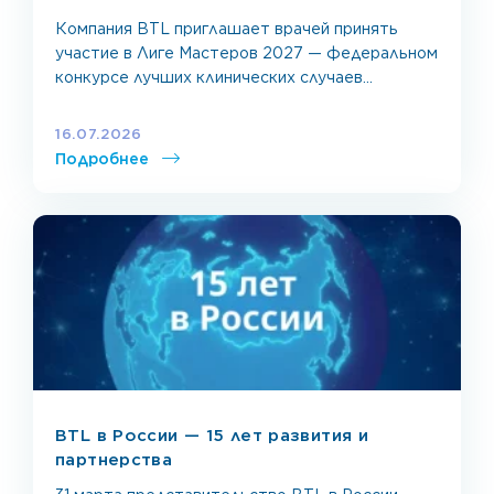
Компания BTL приглашает врачей принять
участие в Лиге Мастеров 2027 — федеральном
конкурсе лучших клинических случаев
комбинированного применения технологий BTL.
Конкурс проходит в два этапа: региональный (8
16.07.2026
площадок по всей России) и финал в Москве в
Подробнее
октябре 2027 года. Победитель финала
получает главный приз — участие в одном из
ведущих международных конгрессов: ISPRM,
ESPRM, ESSKA […]
BTL в России — 15 лет развития и
партнерства