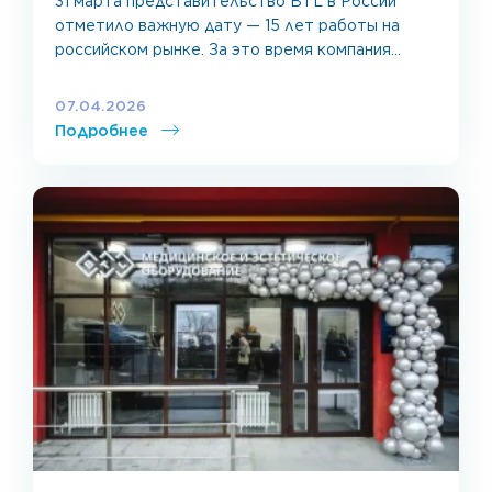
31 марта представительство BTL в России
отметило важную дату — 15 лет работы на
российском рынке. За это время компания
укрепила позицию надежного партнера, без
которого сложно представить современную
07.04.2026
реабилитацию, кардиологию и эстетическую
Подробнее
медицину в нашей стране. Говорят, что чудеса
в медицине делают врачи. И это правда. Но за
каждым таким результатом стоит работа
большой […]