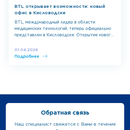
BTL открывает возможности: новый
офис в Кисловодске
BTL, международный лидер в области
медицинских технологий, теперь официально
представлен в Кисловодске. Открытие нового
офиса — важный шаг для всего медицинского
сообщества Северо-Кавказского
01.04.2026
федерального округа. Для клиник, санаториев
Подробнее
и реабилитационных центров региона это
отличная возможность получить доступ к
современному оборудованию и инновационным
решениям BTL. Теперь качественная
медицинская помощь и эффективные
процедуры станут еще ближе для […]
Обратная связь
Наш специалист свяжется с Вами в течение