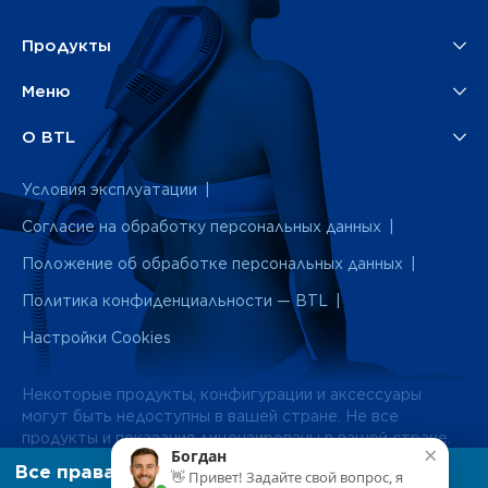
Продукты
Меню
О BTL
Условия эксплуатации
Согласие на обработку персональных данных
Положение об обработке персональных данных
Политика конфиденциальности — BTL
Настройки Cookies
Некоторые продукты, конфигурации и аксессуары
могут быть недоступны в вашей стране. Не все
продукты и показания лицензированы в вашей стране.
×
Богдан
Информация на сайте носит исключительно
Все права защищены.
👋 Привет! Задайте свой вопрос, я
информационный характер. За подробностями