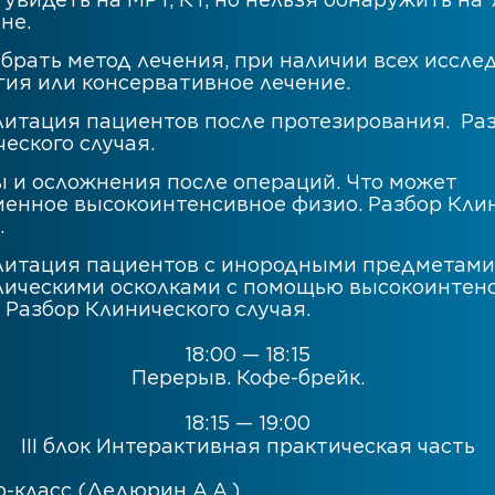
не.
брать метод лечения, при наличии всех иссле
ия или консервативное лечение.
литация пациентов после протезирования. Ра
еского случая.
 и осложнения после операций. Что может
менное высокоинтенсивное физио. Разбор Кли
.
литация пациентов с инородными предметами
лическими осколками с помощью высокоинтен
 Разбор Клинического случая.
18:00 — 18:15
Перерыв. Кофе-брейк.
18:15 — 19:00
III блок Интерактивная практическая часть
-класс (Дедюрин А.А.)