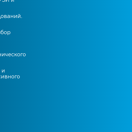
дований.
збор
нического
 и
сивного