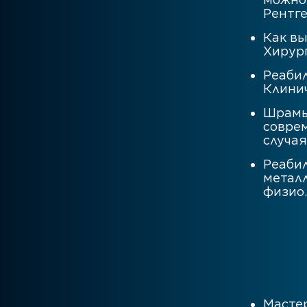
Рентге
Как вы
Хирург
Реаби
Клинич
Шрамы
совре
случая
Реаби
метал
физио.
Мастер