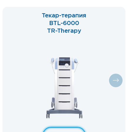
Роботизированный
лазер высокой
интенсивности