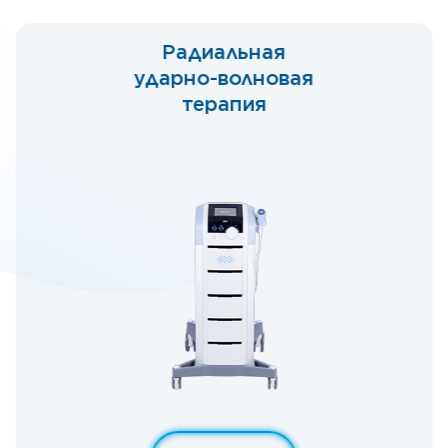
Текар-терапия
BTL-6000
TR-Therapy