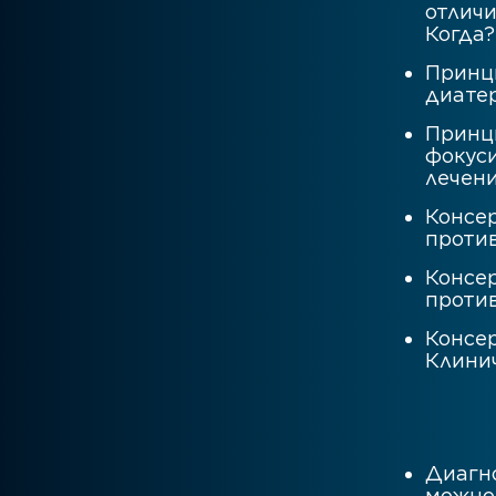
отличи
Когда?
Принци
диате
Принц
фокуси
лечени
Консер
против
Консер
против
Консер
Клинич
Диагно
можно 