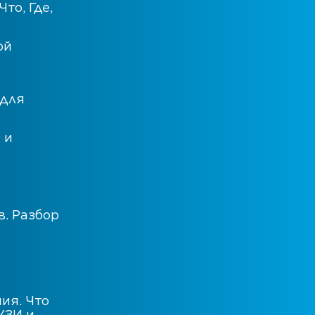
то, Где,
ой
 для
 и
в. Разбор
ия. Что
УЗИ и