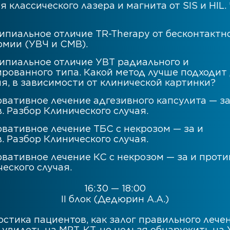
я классического лазера и магнита от SIS и HIL. Ч
пиальное отличие TR-Therapy от бесконтактн
рмии (УВЧ и СМВ).
ипиальное отличие УВТ радиального и
рованного типа. Какой метод лучше подходит
я, в зависимости от клинической картинки?
вативное лечение адгезивного капсулита — за
. Разбор Клинического случая.
вативное лечение ТБС с некрозом — за и
. Разбор Клинического случая.
вативное лечение КС с некрозом — за и проти
еского случая.
16:30 — 18:00
II блок (Дедюрин А.А.)
стика пациентов, как залог правильного лечен
увидеть на МРТ, КТ, но нельзя обнаружить на 