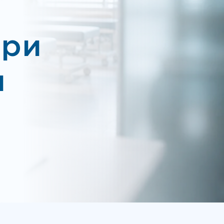
при
и