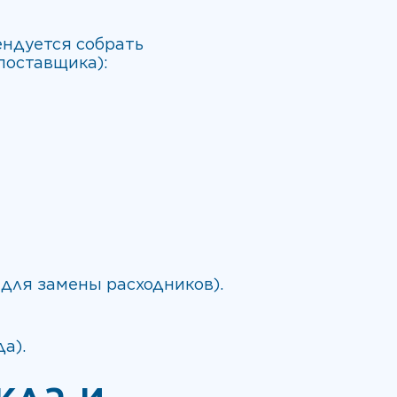
ндуется собрать
поставщика):
для замены расходников).
а).
кла и