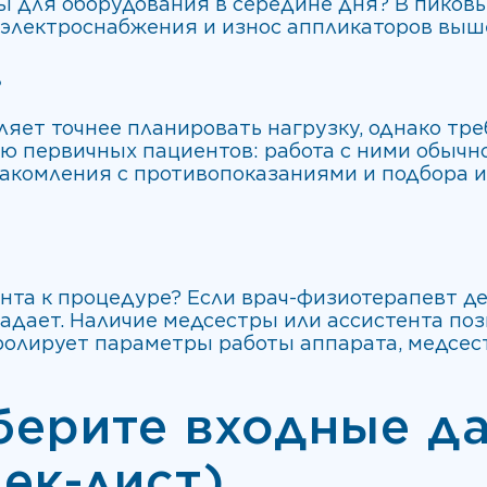
ы для оборудования в середине дня? В пиков
 электроснабжения и износ аппликаторов выш
в
ляет точнее планировать нагрузку, однако тр
лю первичных пациентов: работа с ними обычн
накомления с противопоказаниями и подбора
нта к процедуре? Если врач-физиотерапевт де
адает. Наличие медсестры или ассистента по
ролирует параметры работы аппарата, медсес
берите входные д
чек-лист)