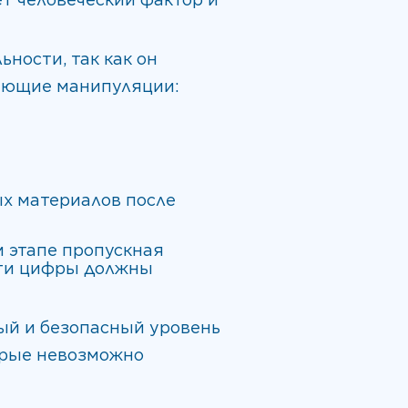
ьности, так как он
вующие манипуляции:
ых материалов после
м этапе пропускная
эти цифры должны
й и безопасный уровень
орые невозможно