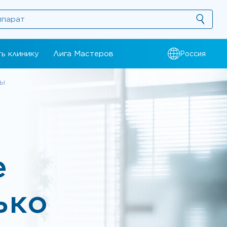
ь клинику
Лига Мастеров
Россия
ты
е
ько