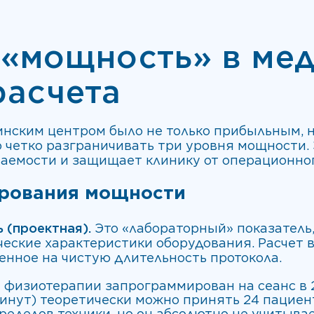
 «мощность» в мед
расчета
нским центром было не только прибыльным, н
 четко разграничивать три уровня мощности. 
аемости и защищает клинику от операционног
ирования мощности
 (проектная).
Это «лабораторный» показатель
ческие характеристики оборудования. Расчет 
енное на чистую длительность протокола.
 физиотерапии запрограммирован на сеанс в 20
инут) теоретически можно принять 24 пациент
ределов техники, но он абсолютно не учитыва