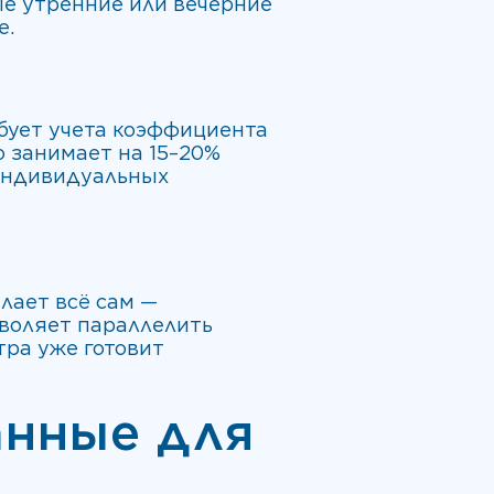
ые утренние или вечерние
е.
ебует учета коэффициента
о занимает на 15–20%
 индивидуальных
лает всё сам —
зволяет параллелить
тра уже готовит
анные для