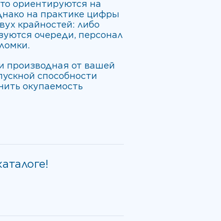
сто ориентируются на
днако на практике цифры
вух крайностей: либо
азуются очереди, персонал
ломки.
 и производная от вашей
пускной способности
нить окупаемость
аталоге!