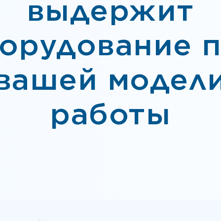
выдержит
орудование 
вашей модел
работы