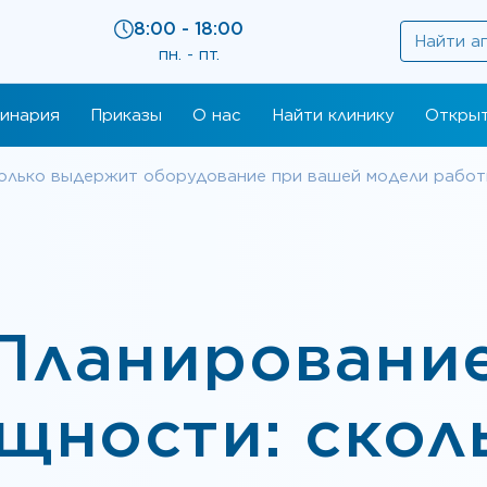
8:00 - 18:00
пн. - пт.
инария
Приказы
О нас
Найти клинику
Открыт
олько выдержит оборудование при вашей модели рабо
Планировани
щности: скол