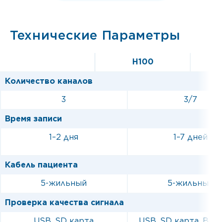
Технические Параметры
H100
H100
Количество каналов
Количество каналов
3
3/7
Время записи
Время записи
1–2 дня
1–7 дней
Кабель пациента
Кабель пациента
5-жильный
5-жильный
Проверка качества сигнала
Проверка качества сигнала
USB, SD карта
USB, SD карта, Blue