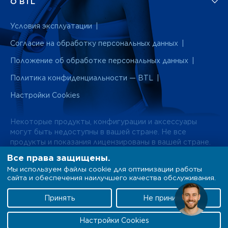
О BTL
Условия эксплуатации
Согласие на обработку персональных данных
Положение об обработке персональных данных
Политика конфиденциальности — BTL
Настройки Cookies
Некоторые продукты, конфигурации и аксессуары
могут быть недоступны в вашей стране. Не все
продукты и показания лицензированы в вашей стране.
Информация на сайте носит исключительно
Все права защищены.
информационный характер. За подробностями
Мы используем файлы cookie для оптимизации работы
обращайтесь к местному представителю.
сайта и обеспечения наилучшего качества обслуживания.
Общество с ограниченной ответственностью "БТЛ"
Принять
Не принимать
125284, г. Москва, Ленинградский проспект, д 35, стр 2,
пом. XVIII
Настройки Cookies
Телефон: 8 (800) 100 58 20