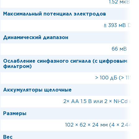
1.52 мкВ
Максимальный потенциал электродов
Максимальный потенциал электродов
± 393 мВ DC
Динамический диапазон
Динамический диапазон
66 мВ
Ослабление синфазного сигнала (с цифровым
Ослабление синфазного сигнала (с цифровым
фильтром)
фильтром)
> 100 дБ (> 115 д
Аккумуляторы щелочные
Аккумуляторы щелочные
2× AA 1.5 В или 2 × Ni-Cd или
Размеры
Размеры
102 × 62 × 24 мм (4 × 2.44 
Вес
Вес