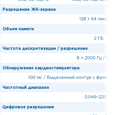
Разрешение ЖК-экрана
Разрешение ЖК-экрана
128 × 64 пиксел
Объем памяти
Объем памяти
2 ГБ
Частота дискретизации / разрешение
Частота дискретизации / разрешение
8 × 2000 Гц / 24 
Обнаружение кардиостимулятора
Обнаружение кардиостимулятора
100 мс / Выделенный контур с функци
Частотный диапазон
Частотный диапазон
0.049–220 Гц
Цифровое разрешение
Цифровое разрешение