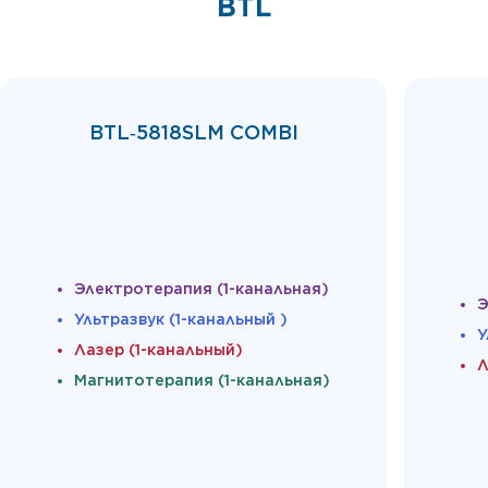
BTL
BTL‑5818SLM COMBI
Электротерапия (1-канальная)
Э
Ультразвук (1-канальный )
У
Лазер (1-канальный)
Л
Магнитотерапия (1-канальная)