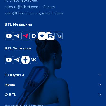
+7 (495) 120-95-88
sales-ru@btlnet.com — Россия
sales@btlnet.com — другие страны
BTL Медицина
BTL Эстетика
Продукты
Меню
О BTL