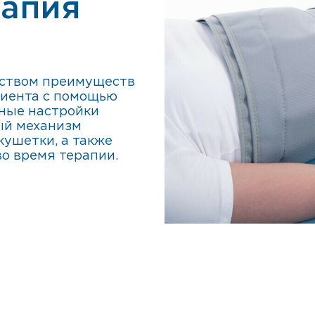
рапия
еством преимуществ
циента с помощью
ные настройки
ый механизм
кушетки, а также
о время терапии.