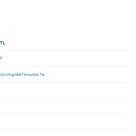
TL
7“
 последовательность