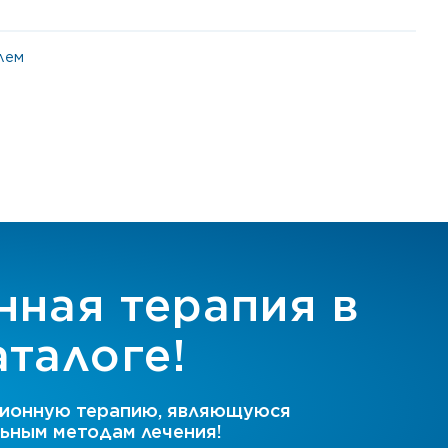
лем
нная терапия в
талоге!
ционную терапию, являющуюся
ьным методам лечения!