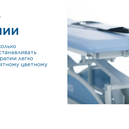
е
пии
колько
станавливать
рапии легко
нятному цветному