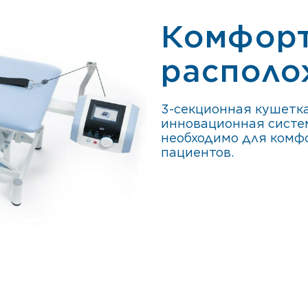
Комфор
располо
3-секционная кушетка
инновационная систем
необходимо для комф
пациентов.