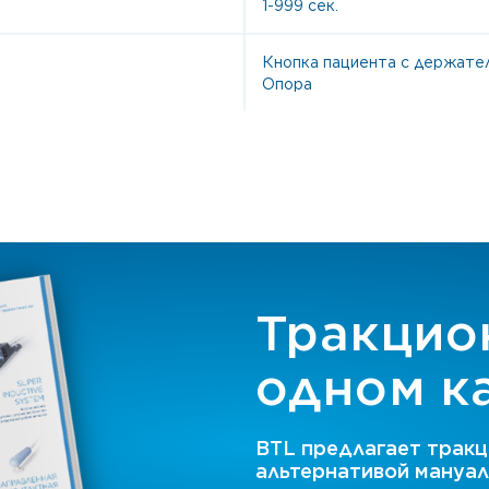
1-999 сек.
Кнопка пациента с держате
Опора
Тракцио
одном ка
BTL предлагает трак
альтернативой мануал